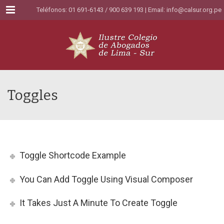
Menu
Teléfonos: 01 691-6143 / 900 639 193 | Email:
info@calsur.org.pe
Toggles
Toggle Shortcode Example
You Can Add Toggle Using Visual Composer
It Takes Just A Minute To Create Toggle