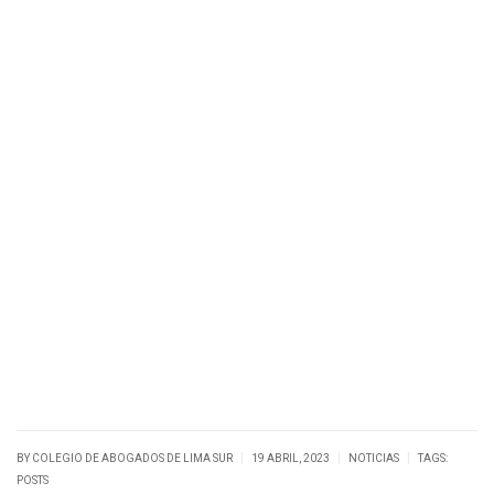
|
|
|
BY
COLEGIO DE ABOGADOS DE LIMA SUR
19 ABRIL, 2023
NOTICIAS
TAGS:
POSTS