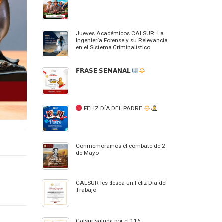
Jueves Académicos CALSUR: La
Ingeniería Forense y su Relevancia
en el Sistema Criminalístico
𝗙𝗥𝗔𝗦𝗘 𝗦𝗘𝗠𝗔𝗡𝗔𝗟
FELIZ DÍA DEL PADRE
Conmemoramos el combate de 2
de Mayo
CALSUR les desea un Feliz Día del
Trabajo
Calsur saluda por el 116