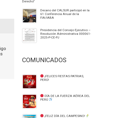
Derecho”
Decano del CALSUR participó en la
61 Conferencia Anual de la
FIA/IABA
Presidencia del Consejo Ejecutivo –
Resolución Administrativa 000061-
2025-P-CE-PJ
igo
as
COMUNICADOS
¡FELICES FIESTAS PATRIAS,
PERÚ!
DÍA DE LA FUERZA AÉREA DEL
PERÚ
¡FELIZ DÍA DEL CAMPESINO!