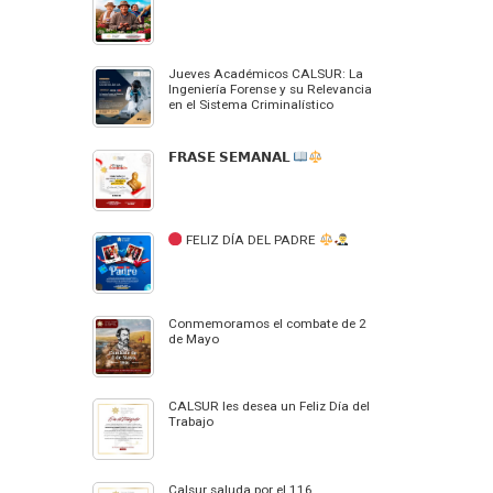
Jueves Académicos CALSUR: La
Ingeniería Forense y su Relevancia
en el Sistema Criminalístico
𝗙𝗥𝗔𝗦𝗘 𝗦𝗘𝗠𝗔𝗡𝗔𝗟
FELIZ DÍA DEL PADRE
Conmemoramos el combate de 2
de Mayo
CALSUR les desea un Feliz Día del
Trabajo
Calsur saluda por el 116