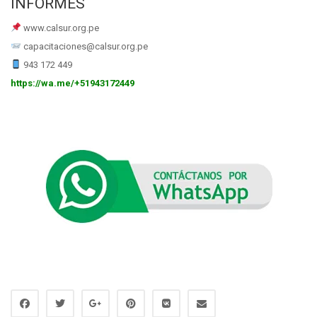
INFORMES
www.calsur.org.pe
capacitaciones@calsur.org.pe
943 172 449
https://wa.me/+51943172449