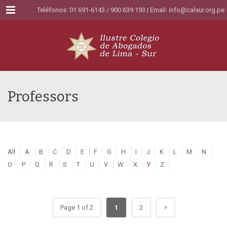
Menu
Teléfonos: 01 691-6143 / 900 639 193 | Email:
info@calsur.org.pe
Professors
All
A
B
C
D
E
F
G
H
I
J
K
L
M
N
O
P
Q
R
S
T
U
V
W
X
Y
Z
»
Page 1 of 2
1
2