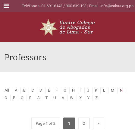
Menu
Teléfonos: 01 691-6143 / 900 639 193 | Email:
info@calsur.org.pe
Professors
All
A
B
C
D
E
F
G
H
I
J
K
L
M
N
O
P
Q
R
S
T
U
V
W
X
Y
Z
»
Page 1 of 2
1
2