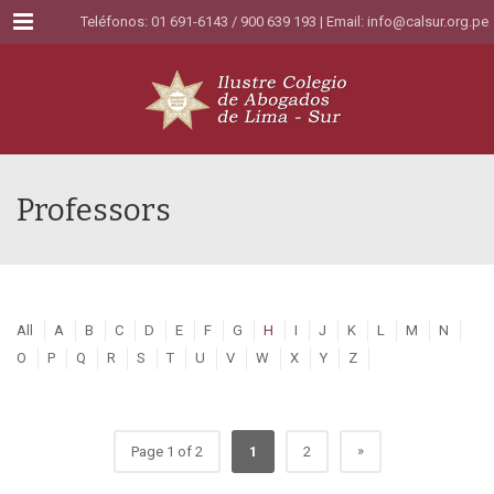
Menu
Teléfonos: 01 691-6143 / 900 639 193 | Email:
info@calsur.org.pe
Professors
All
A
B
C
D
E
F
G
H
I
J
K
L
M
N
O
P
Q
R
S
T
U
V
W
X
Y
Z
»
Page 1 of 2
1
2