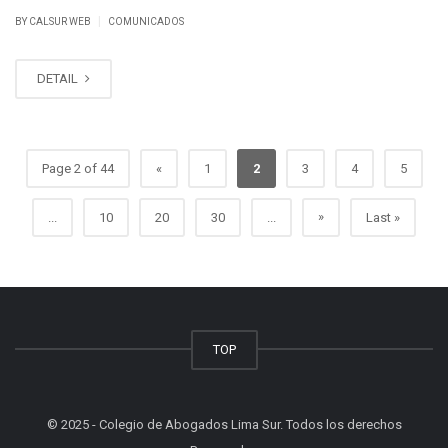
|
BY CALSUR WEB
COMUNICADOS
DETAIL
Page 2 of 44
«
1
2
3
4
5
»
...
10
20
30
...
Last »
TOP
© 2025 - Colegio de Abogados Lima Sur. Todos los derechos