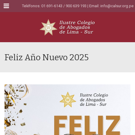
Menu
Teléfonos: 01 691-6143 / 900 639 193 | Email:
info@calsur.org.pe
Feliz Año Nuevo 2025