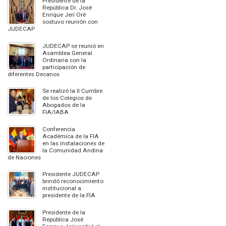
Presidente de la
República Dr. José
Enrique Jerí Oré
sostuvo reunión con
JUDECAP
JUDECAP se reunió en
Asamblea General
Ordinaria con la
participación de
diferentes Decanos
Se realizó la II Cumbre
de los Colegios de
Abogados de la
FIA/IABA
Conferencia
Académica de la FIA
en las instalaciones de
la Comunidad Andina
de Naciones
Presidente JUDECAP
brindó reconocimiento
institucional a
presidente de la FIA
Presidente de la
República José