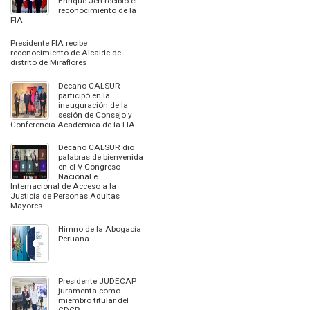
Enrique Jerí recibió el
reconocimiento de la
FIA
Presidente FIA recibe
reconocimiento de Alcalde de
distrito de Miraflores
Decano CALSUR
participó en la
inauguración de la
sesión de Consejo y
Conferencia Académica de la FIA
Decano CALSUR dio
palabras de bienvenida
en el V Congreso
Nacional e
Internacional de Acceso a la
Justicia de Personas Adultas
Mayores
Himno de la Abogacía
Peruana
Presidente JUDECAP
juramenta como
miembro titular del