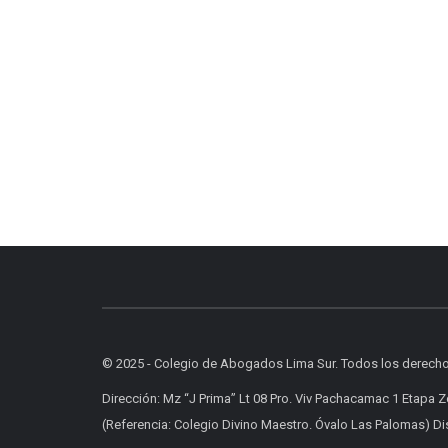
© 2025 - Colegio de Abogados Lima Sur. Todos los derech
Dirección: Mz “J Prima” Lt 08 Pro. Viv Pachacamac 1 Etapa 
(Referencia: Colegio Divino Maestro. Óvalo Las Palomas) Dist