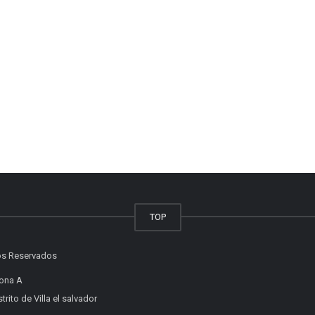
TOP
os Reservados
Zona A
rito de Villa el salvador