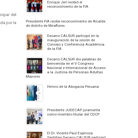
Enrique Jerí recibió el
reconocimiento de la FIA
cipar del
Presidente FIA recibe reconocimiento de Alcalde
ada por la
de distrito de Miraflores
Decano CALSUR participó en la
inauguración de la sesión de
Consejo y Conferencia Académica
de la FIA
Decano CALSUR dio palabras de
bienvenida en el V Congreso
Nacional e Internacional de Acceso
a la Justicia de Personas Adultas
Mayores
Himno de la Abogacía Peruana
Presidente JUDECAP juramenta
como miembro titular del CDCP
El Dr. Vicente Paul Espinoza
Santillan Decano CALSUR participó